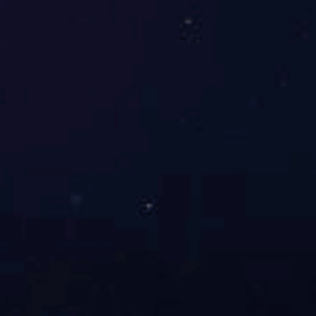
环保分析设备九游体育app
包装机械手吸盘九游体育app
产品