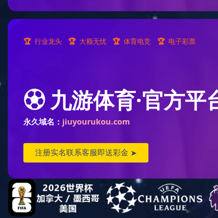
大吸力吸合九游体育
广州大吸力吸合九游体育app加工定做供应
件到成品组装均有自己的加工设备以及流水
品设计到样品以及量产，均有量化高效的工