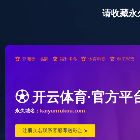
广州九游体育app/电磁阀/螺线管/九游(中国)
网站首页
九游(中国)
九游体育
热销产品：
机械手电磁吸盘
推拉式九游体育ap