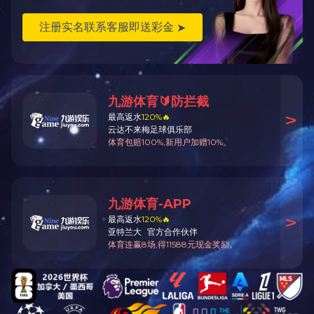
变光机构
玩具枪振动机构
九游(中国)
九游体育app线圈
电磁阀线圈
九游体育app
推拉式九游体育app
吸盘式九游体育app
旋转式九游体育app
摆动式九游体育app
E型九游体育app
电磁产品
框架式九游体育app
圆管式九游体育app
车灯九游体育app
门锁九游体育app
游戏机九游体育app
裁线机九游体育app
喷码机九游体育app
端子机九游体育app
长行程九游体育app
磁座钻九游体育app
自动售米机九游体育app
自动流水线九游体育app
机械手九游体育app
企业概况
公司简介
企业文化
生产实力
九游(中国)