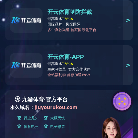
在线咨询
张先生-业务
阿里旺旺
1
2
3
九游ag网页版直接进入_九游
（中国）
|
安博·体育（中
立体停车库垂钩式防坠器九游体育
国）官方网站
|
星空线上平台
(集团)官方网站
|
米兰体育线
上平台
|
milan米兰电子(中国)
官方网站
|
多宝·duobao官方
网站
|
世界杯在线
|
KY中国官
广州防坠器九游体育app/垂钩式防坠器/立体停车库防坠器制造商/供应
方网站
|
九游会(J9)
|
件到成品组装均有自己的加工设备以及流水线，拥有高精密度检测仪器和
式防坠器/立体停车库防坠器从产品设计到样品以及量产，均有量化高
与订单的按时交货。