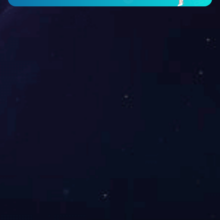
过防坠器挂钩的时候思德隆九游体育app不用工作，利用思德隆防
器机械结构以及九游体育app的寿命。
其他立体停车库防坠器九游体育app_垂钩式防坠器产品
垂钩式防坠器FQB3-50
立体车库牵引式九游体育app/MQB-40
九游体育app