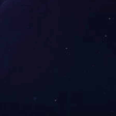
真伪币分拣九游体育app
U1564F牵引框架九游体育app