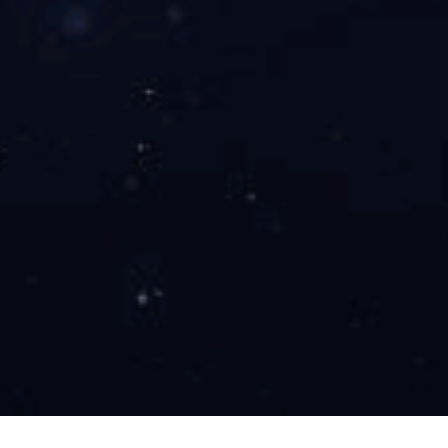
车灯变光机构九游体育app
车灯类九游体育app变光机构
共享类九游体育app
共享类新能源九游体育app
按功能分类