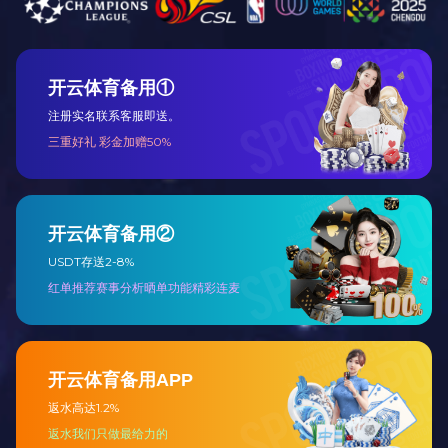
客
可
选针器九游体育app参数
电压：
DC12V
行程：
电
耐温：
155度
寿命：
摆幅30亿次
耐电
电流：
0.03A
通电率：
弹簧回
选针器九游体育app产品详情
名称：
选针器九游体育app
型号：SDL-U0319A-12S九游体育app
此产品用于纺织行业 电脑提花机 选针器