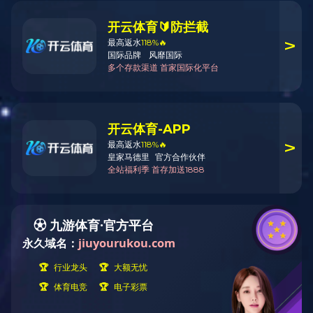
在线咨询
张先生-业务
阿里旺旺
1
2
3
九游ag网页版直接进入_九游
（中国）
|
安博·体育（中
国）官方网站
|
星空线上平台
当前位置：
首页
»
九游体育app
»
推拉式九游体育app
> » 选针器九游体育app
(集团)官方网站
|
米兰体育线
上平台
|
milan米兰电子(中国)
官方网站
|
多宝·duobao官方
按应用分类
网站
|
世界杯在线
|
KY中国官
方网站
|
九游会(J9)
|
公交车投币器九游体育app
公交车破窗器九游体育app
车灯九游
防坠器九游体育app
纺织机九游体育app
裁线机九