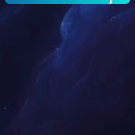
抗油性（ Oil resistance ）: 用针织油完全浸泡10--20分钟，
外观（FACIES）: 没有损伤、破裂、生锈、表面污点
此产品结构较小，性能稳定，便于安装。
此产品本公司配有专业设备、工程技术人员，研发生产，制造
奥美市场。