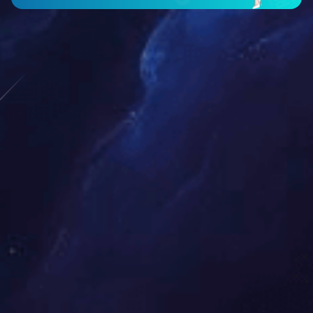
九游体育app线圈采用155度漆包线，线圈缠绕平整，磁力线居中，
九游体育app的重点在于线圈的质量，线圈质量恒定，就意味着
防坠器采用钣金材料激光切加工制成，连续焊接，耐拉强度5吨