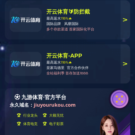
在线咨询
张先生-业务
阿里旺旺
1
2
3
九游ag网页版直接进入_九游
（中国）
|
安博·体育（中
国）官方网站
|
星空线上平台
当前位置：
首页
»
九游体育app
»
推拉式九游体育app
> » 垂钩式防坠器FQB3-50
(集团)官方网站
|
米兰体育线
上平台
|
milan米兰电子(中国)
官方网站
|
多宝·duobao官方
按应用分类
网站
|
世界杯在线
|
KY中国官
方网站
|
九游会(J9)
|
公交车投币器九游体育app
公交车破窗器九游体育app
车灯九游
防坠器九游体育app
纺织机九游体育app
裁线机九