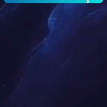
抗油性（ Oil resistance ）: 用针织油完全浸泡10--20分钟，
此产品结构较小，性能稳定，便于安装。