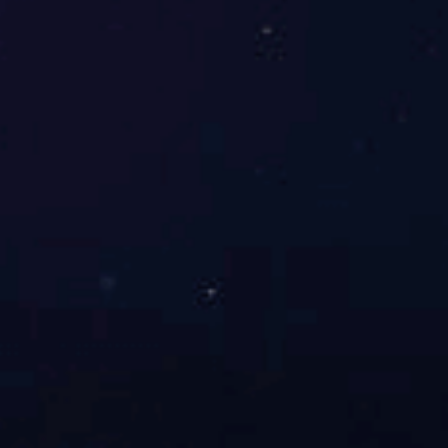
关键词：电脑提花机九游体育app,厂家定制
上一篇：
手机按键测试九游体育app
下一篇：
选针器九游体育app
推拉式九游体育app产品
车灯变光机构九游体育app
车灯类九游体育app变光机构