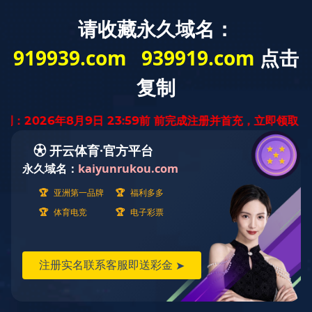
广州九游体育app/电磁阀/螺线管/九游(中国)厂家-广州思德隆10年专注电磁应用产品
网站首页
九游(中国)
九游体育app
热销产品：
机械手电磁吸盘
推拉式九游体育app
吸盘九游体育app
选针器九游体