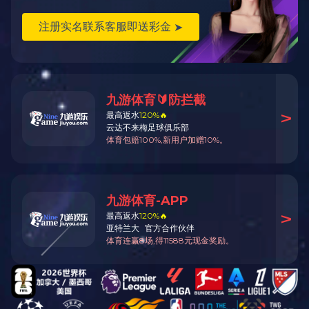
游戏机九游体育app
打印机九游体育app
喷码机九
弹珠机九游体育app
长行程九游体育app
起重机九
自动售米机九游体育app
自动流水线九游体育app
选色机九
机械手九游体育app
投币器九游体育ap
发布日期：2015-12-16 来源：
思德隆
标签：
投币器九游
型号
产品
产品
应用
投币
九游