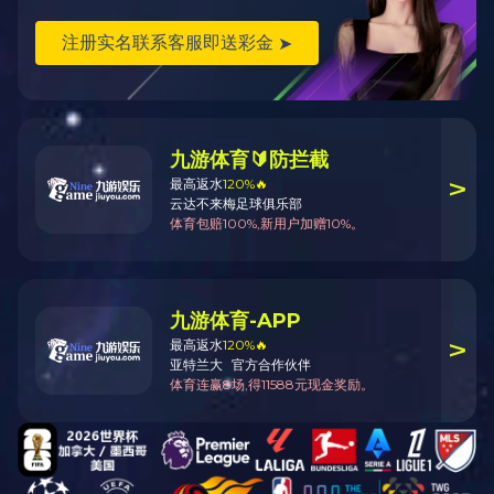
游戏机九游体育app
打印机九游体育app
喷码机九
弹珠机九游体育app
长行程九游体育app
起重机九
自动售米机九游体育app
自动流水线九游体育app
选色机九
机械手九游体育app
传统币投币器九游体育
发布日期：2015-12-16 来源：
思德隆
标签：
投币器九游
型号
产品
产品
应用
本品
九游