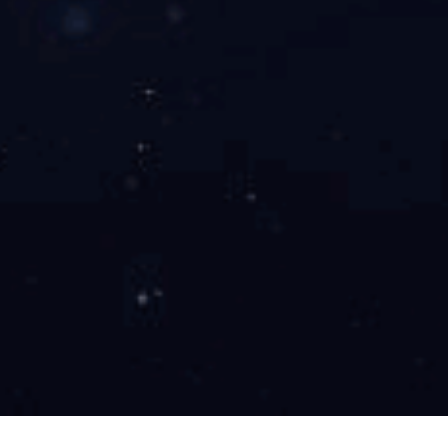
共享类九游体育app
共享类新能源九游体育app
按功能分类
九游体育app系列
推拉式九游体育app
吸盘式九游体育app
自保持式九游体育app
拍打式九游体育app
旋转式九游体育app
摆动式九游体育app
电永磁吸盘九游体育app
牵引式九游体育app
E型九游体育app