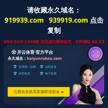
广州九游体育app/电磁阀/螺线管/九游(中国)厂家-广州思德隆10年专注电磁应用产品
网站首页
九游(中国)
九游体育app
热销产品：
机械手电磁吸盘
推拉式九游体育app
吸盘九游体育app
选针器九游体