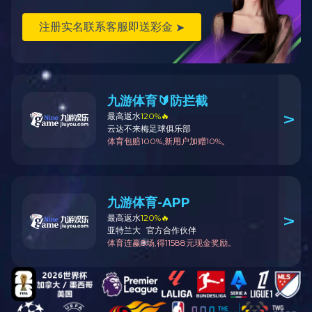
游戏机九游体育app
打印机九游体育app
喷码机九
弹珠机九游体育app
长行程九游体育app
起重机九
自动售米机九游体育app
自动流水线九游体育app
选色机九
机械手九游体育app
车灯类九游体育app变
发布日期：2021-8-2 来源：
思德隆
标签：
车灯九游
型号
产品
产品
应用
车灯
九游