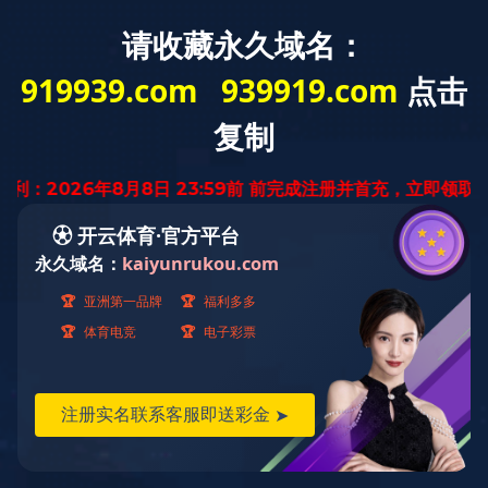
广州九游体育app/电磁阀/螺线管/九游(中国)厂家-广州思德隆10年专注电磁应用产品
网站首页
九游(中国)
九游体育app
热销产品：
机械手电磁吸盘
推拉式九游体育app
吸盘九游体育app
选针器九游体