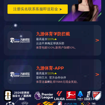
游戏机九游体育app
打印机九游体育app
喷码机九
弹珠机九游体育app
长行程九游体育app
起重机九
自动售米机九游体育app
自动流水线九游体育app
选色机九
机械手九游体育app
拉式框架九游体育ap
发布日期：2021-7-8 来源：
思德隆
标签：
九游体
型号
产品
产品
应用
1、
九游