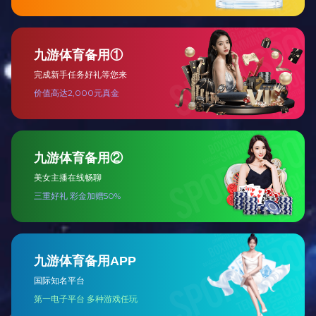
2、经过长时间打样老化 性能稳定。
3、客户定制品 请核查细节参数尺寸再下单。
4、可以在此产品基础上根据您的需求进行打样。
SDL-U0526A九游体育app的应用：
1、门锁九游体育app
2、自动电器动力九游体育app
产品特点：
1、线圈加大，拉推力强;
2、框架加固，不会因为震动而散架；
3、加装自动恢复保险丝，在温度超高的时候不烧坏九游体育ap
4、拉杆两端均有凹槽，便于链接；
5、采用优质耐高温漆包线，老化慢，性能稳定；