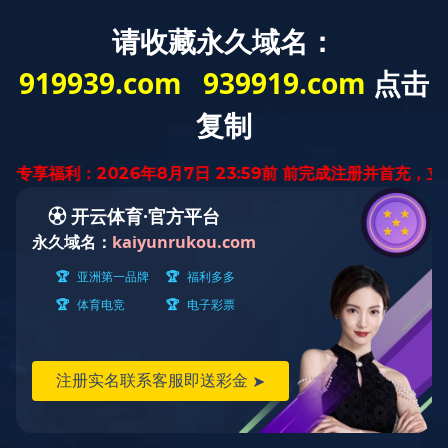
广州九游体育app/电磁阀/螺线管/九游(中国)厂家-广州思德隆10年专注电磁应用产品
网站首页
九游(中国)
九游体育app
热销产品：
机械手电磁吸盘
推拉式九游体育app
吸盘九游体育app
选针器九游体