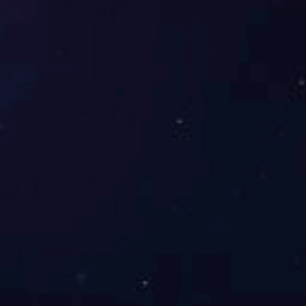
按结构分类
九游体育app系列
框架式九游体育app
圆管式九游体育app
开框式九游体育app
九游(中国)
MORE>>