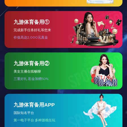
推拉式九游体育app产品
车灯变光机构九游体育app
车灯类九游体育app变光机构
共享类九游体育app
共享类新能源九游体育app